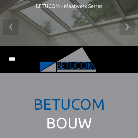
BETUCOM - Kunstof Kozijnen
BETUCOM - Maatwerk Serres
BETUCOM - Dakkapellen
BETUCOM - Veranda's
‹
›
BETUCOM
BOUW