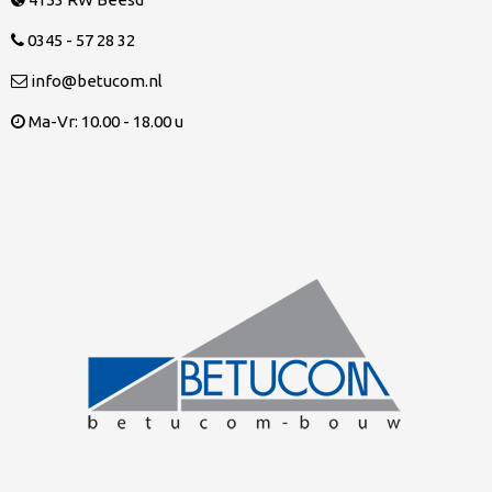
0345 - 57 28 32
info@betucom.nl
Ma-Vr: 10.00 - 18.00 u